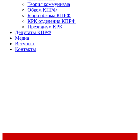
Теория коммунизма
Обком КПРФ
Бюро обкома КПРФ
КРК отделения КПРФ
Президиум КРК
Депутаты КПРФ
Медиа
Вступить
Контакты
Доклад Председателя ЦК КПРФ Г.А. Зюганова на II Пленуме
ЦК КПРФ