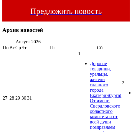
Предложить новость
Архив новостей
Август
2026
Пн
Вт
Ср
Чт
Пт
Сб
1
Дорогие
товарищи,
уральцы,
жители
2
славного
города
Екатеринбурга!
27
28
29
30
31
От имени
Свердловского
областного
комитета и от
всей души
поздравляем