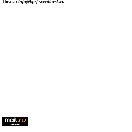
Почта:
info@kprf-sverdlovsk.ru