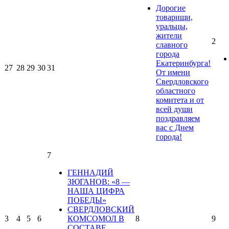
Дорогие
товарищи,
уральцы,
жители
2
славного
города
Екатеринбурга!
27
28
29
30
31
От имени
Свердловского
областного
комитета и от
всей души
поздравляем
вас с Днем
города!
7
ГЕННАДИЙ
ЗЮГАНОВ: «8 —
НАША ЦИФРА
ПОБЕДЫ»
СВЕРДЛОВСКИЙ
3
4
5
6
КОМСОМОЛ В
8
9
СОСТАВЕ