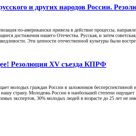
усского и других народов России. Резо
изация по-американски привела в действие процессы, направл
еся достижения нашего Отечества. Русская, и затем советская
аведливости. Эти ценности отечественной культуры были востре
щее! Резолюция XV съезда КПРФ
ращает молодых граждан России в заложников бесперспективной 
о нашу страну. Молодежь России в наибольшей степени ощущает 
имых экспертов, 30% молодых людей в возрасте до 25 лет не им