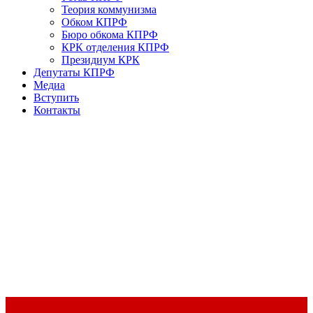
Теория коммунизма
Обком КПРФ
Бюро обкома КПРФ
КРК отделения КПРФ
Президиум КРК
Депутаты КПРФ
Медиа
Вступить
Контакты
Доклад Председателя ЦК КПРФ Г.А. Зюганова на II Пленуме
ЦК КПРФ