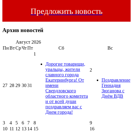
Предложить новость
Архив новостей
Август
2026
Пн
Вт
Ср
Чт
Пт
Сб
Вс
1
Дорогие товарищи,
уральцы, жители
2
славного города
Екатеринбурга! От
Поздравление
27
28
29
30
31
имени
Геннадия
Свердловского
Зюганова с
областного комитета
Днём ВДВ
и от всей души
поздравляем вас с
Днем города!
3
4
5
6
7
8
9
10
11
12
13
14
15
16