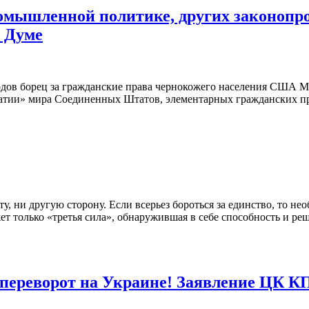
мышленной политике, других законопрое
й Думе
х годов борец за гражданские права чернокожего населения США М
атии» мира Соединенных Штатов, элементарных гражданских пр
, ни другую сторону. Если всерьез бороться за единство, то не
ожет только «третья сила», обнаружившая в себе способность и
 переворот на Украине! Заявление ЦК 