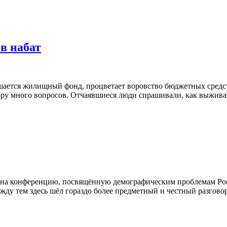
в набат
ушается жилищный фонд, процветает воровство бюджетных средс
ору много вопросов. Отчаявшиеся люди спрашивали, как выживат
 на конференцию, посвящённую демографическим проблемам Росс
ду тем здесь шёл гораздо более предметный и честный разговор