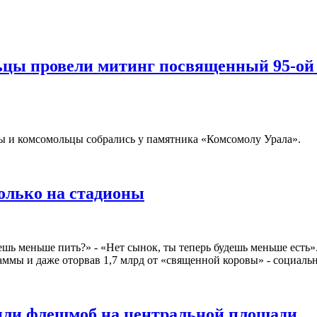
цы провели митинг посвященный 95-ой 
ы и комсомольцы собрались у памятника «Комсомолу Урала».
только на стадионы
ешь меньше пить?» - «Нет сынок, ты теперь будешь меньше есть»
аммы и даже оторвав 1,7 млрд от «священной коровы» - социаль
или флешмоб на центральной площади