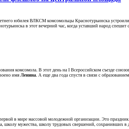
 95-летнего юбилея ВЛКСМ комсомольцы Краснотурьинска устроил
отурьинска в этот вечерний час, когда уставший народ спешит с 
нования комсомола. В этот день на I Всероссийском съезде союз
своено имя
Ленина
. А еще два года спустя в связи с образование
 первой в мире массовой молодежной организации. Это праздник
а, школу мужества, школу трудовых свершений, сохранивших в