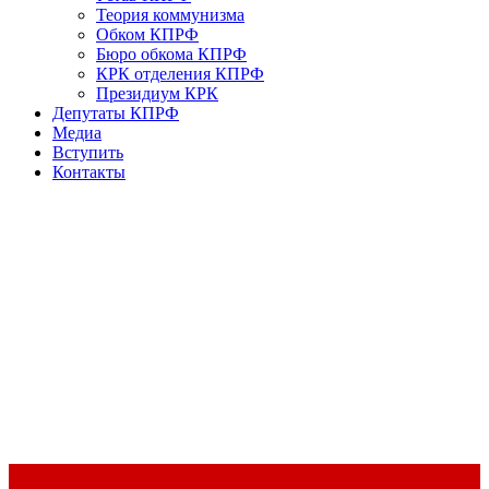
Теория коммунизма
Обком КПРФ
Бюро обкома КПРФ
КРК отделения КПРФ
Президиум КРК
Депутаты КПРФ
Медиа
Вступить
Контакты
Доклад Председателя ЦК КПРФ Г.А. Зюганова на II Пленуме
ЦК КПРФ