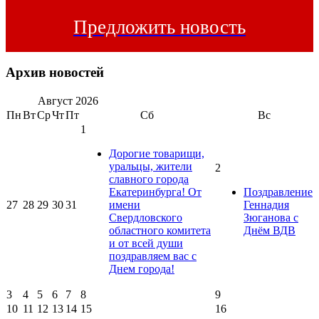
Предложить новость
Архив новостей
Август
2026
Пн
Вт
Ср
Чт
Пт
Сб
Вс
1
Дорогие товарищи,
уральцы, жители
2
славного города
Екатеринбурга! От
Поздравление
27
28
29
30
31
имени
Геннадия
Свердловского
Зюганова с
областного комитета
Днём ВДВ
и от всей души
поздравляем вас с
Днем города!
3
4
5
6
7
8
9
10
11
12
13
14
15
16