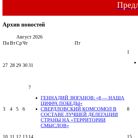
Предл
Архив новостей
Август
2026
Пн
Вт
Ср
Чт
Пт
1
27
28
29
30
31
7
ГЕННАДИЙ ЗЮГАНОВ: «8 — НАША
ЦИФРА ПОБЕДЫ»
3
4
5
6
СВЕРДЛОВСКИЙ КОМСОМОЛ В
8
СОСТАВЕ ЛУЧШЕЙ ДЕЛЕГАЦИИ
СТРАНЫ НА «ТЕРРИТОРИИ
СМЫСЛОВ»
10
11
12
13
14
15