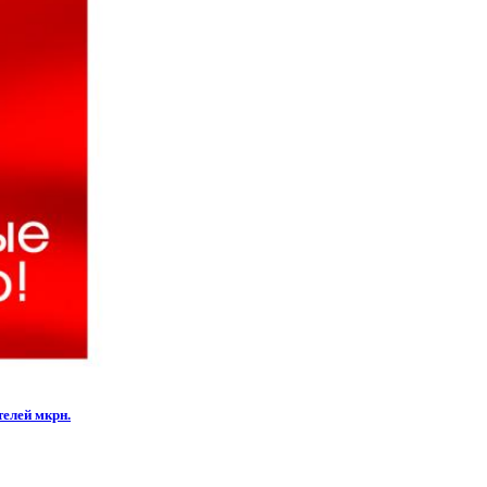
елей мкрн.