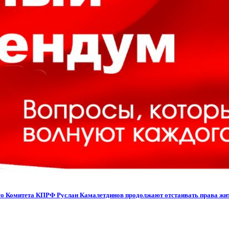
го Комитета КПРФ Руслан Камалетдинов продолжают отстаивать права жит