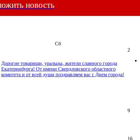
ожить новость
Сб
2
Дорогие товарищи, уральцы, жители славного города
Екатеринбурга! От имени Свердловского областного
комитета и от всей души поздравляем вас с Днем города!
9
16