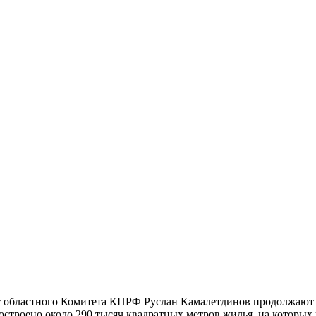
т областного Комитета КПРФ Руслан Камалетдинов продолжают 
строено около 290 тысяч квадратных метров жилья, на которых