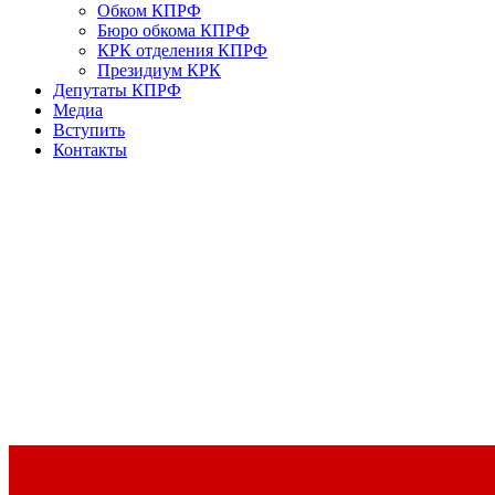
Обком КПРФ
Бюро обкома КПРФ
КРК отделения КПРФ
Президиум КРК
Депутаты КПРФ
Медиа
Вступить
Контакты
Доклад Председателя ЦК КПРФ Г.А. Зюганова на II Пленуме