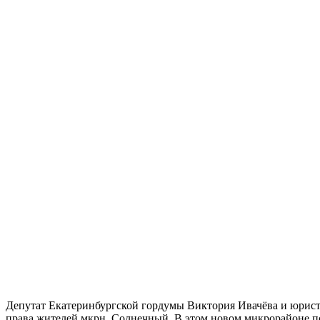
Депутат Екатеринбургской гордумы Виктория Ивачёва и юрис
права жителей мкрн. Солнечный. В этом новом микрорайоне по